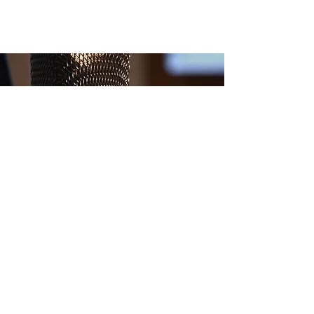
Emplacement
Mes locaux sont situés à Rochechinard
dans la Drôme.